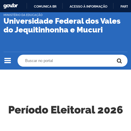
COMUNICA BR
ACESSO À INFORMAÇÃO
PARTI
IR
MINISTÉRIO DA EDUCAÇÃO
Universidade Federal dos Vales
PARA
O
do Jequitinhonha e Mucuri
CONTEÚDO
Buscar no portal
Buscar no portal
Período Eleitoral 2026