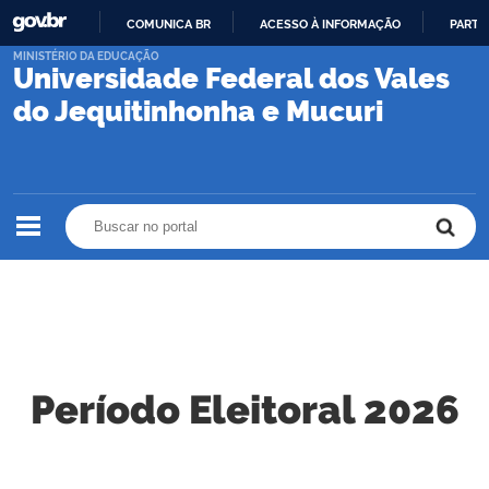
COMUNICA BR
ACESSO À INFORMAÇÃO
PARTI
IR
MINISTÉRIO DA EDUCAÇÃO
Universidade Federal dos Vales
PARA
O
do Jequitinhonha e Mucuri
CONTEÚDO
Buscar no portal
Buscar no portal
Período Eleitoral 2026