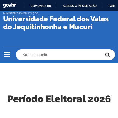
COMUNICA BR
ACESSO À INFORMAÇÃO
PARTI
IR
MINISTÉRIO DA EDUCAÇÃO
Universidade Federal dos Vales
PARA
O
do Jequitinhonha e Mucuri
CONTEÚDO
Buscar no portal
Buscar no portal
Período Eleitoral 2026