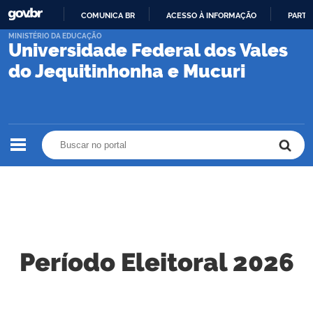
COMUNICA BR
ACESSO À INFORMAÇÃO
PARTI
IR
MINISTÉRIO DA EDUCAÇÃO
Universidade Federal dos Vales
PARA
O
do Jequitinhonha e Mucuri
CONTEÚDO
Buscar no portal
Buscar no portal
Período Eleitoral 2026