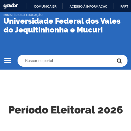
COMUNICA BR
ACESSO À INFORMAÇÃO
PARTI
IR
MINISTÉRIO DA EDUCAÇÃO
Universidade Federal dos Vales
PARA
O
do Jequitinhonha e Mucuri
CONTEÚDO
Buscar no portal
Buscar no portal
Período Eleitoral 2026