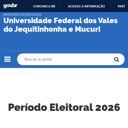
COMUNICA BR
ACESSO À INFORMAÇÃO
PARTI
IR
MINISTÉRIO DA EDUCAÇÃO
Universidade Federal dos Vales
PARA
O
do Jequitinhonha e Mucuri
CONTEÚDO
Buscar no portal
Buscar no portal
Período Eleitoral 2026