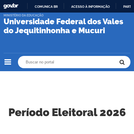
COMUNICA BR
ACESSO À INFORMAÇÃO
PARTI
IR
MINISTÉRIO DA EDUCAÇÃO
Universidade Federal dos Vales
PARA
O
do Jequitinhonha e Mucuri
CONTEÚDO
Buscar no portal
Buscar no portal
Período Eleitoral 2026