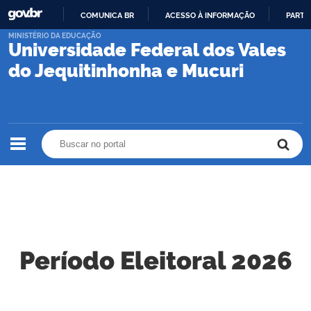
COMUNICA BR
ACESSO À INFORMAÇÃO
PARTI
IR
MINISTÉRIO DA EDUCAÇÃO
Universidade Federal dos Vales
PARA
O
do Jequitinhonha e Mucuri
CONTEÚDO
Buscar no portal
Buscar no portal
Período Eleitoral 2026