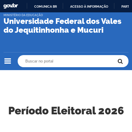
COMUNICA BR
ACESSO À INFORMAÇÃO
PARTI
IR
MINISTÉRIO DA EDUCAÇÃO
Universidade Federal dos Vales
PARA
O
do Jequitinhonha e Mucuri
CONTEÚDO
Buscar no portal
Buscar no portal
Período Eleitoral 2026