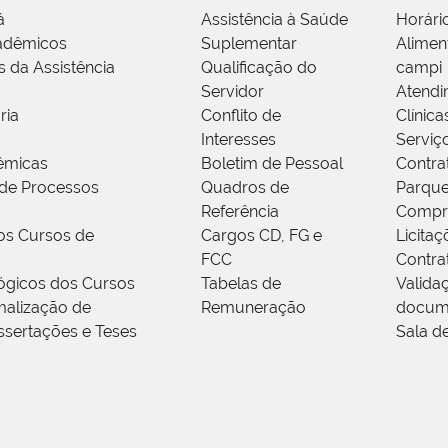
á
Assistência à Saúde
Horári
adêmicos
Suplementar
Alimen
s da Assistência
Qualificação do
campi
Servidor
Atendi
ria
Conflito de
Clínica
Interesses
Serviç
êmicas
Boletim de Pessoal
Contra
de Processos
Quadros de
Parque
Referência
Compr
os Cursos de
Cargos CD, FG e
Licitaç
FCC
Contra
ógicos dos Cursos
Tabelas de
Valida
alização de
Remuneração
docum
ssertações e Teses
Sala d