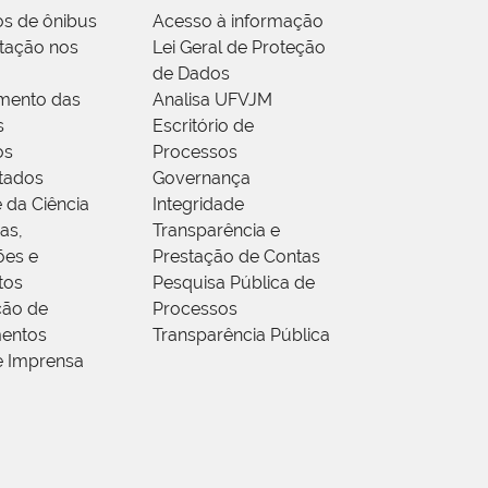
os de ônibus
Acesso à informação
tação nos
Lei Geral de Proteção
de Dados
mento das
Analisa UFVJM
s
Escritório de
os
Processos
tados
Governança
 da Ciência
Integridade
as,
Transparência e
ões e
Prestação de Contas
tos
Pesquisa Pública de
ção de
Processos
entos
Transparência Pública
e Imprensa