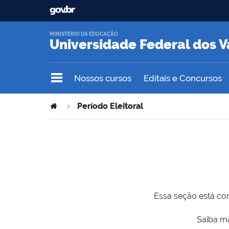
MINISTÉRIO DA EDUCAÇÃO
Universidade Federal dos V
Nossos cursos
Editais e Concursos
Período Eleitoral
Essa seção está com
Saiba ma