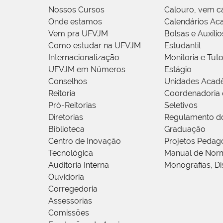
Nossos Cursos
Calouro, vem c
Onde estamos
Calendários Ac
Vem pra UFVJM
Bolsas e Auxílio
Como estudar na UFVJM
Estudantil
Internacionalização
Monitoria e Tuto
UFVJM em Números
Estágio
Conselhos
Unidades Acad
Reitoria
Coordenadoria 
Pró-Reitorias
Seletivos
Diretorias
Regulamento d
Biblioteca
Graduação
Centro de Inovação
Projetos Pedag
Tecnológica
Manual de Norm
Auditoria Interna
Monografias, Di
Ouvidoria
Corregedoria
Assessorias
Comissões