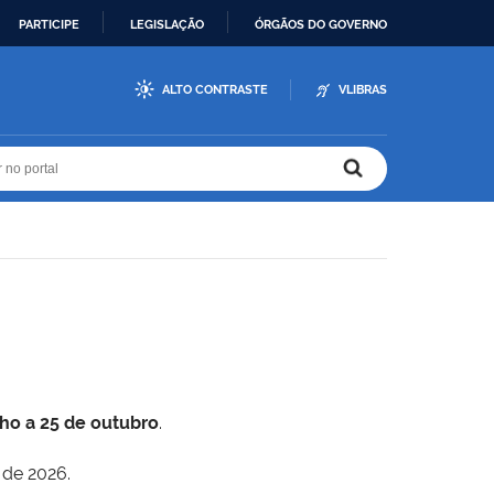
PARTICIPE
LEGISLAÇÃO
ÓRGÃOS DO GOVERNO
ALTO CONTRASTE
VLIBRAS
r no portal
r no portal
lho a 25 de outubro
.
 de 2026.