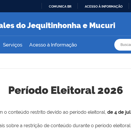
COMUNICA BR
ACESSO À INFORMAÇÃO
IR
PARA
ales do Jequitinhonha e Mucuri
O
CONTEÚDO
Busca
Busca
Serviços
Acesso à Informação
Período Eleitoral 2026
 o conteúdo restrito devido ao período eleitoral,
de 4 de ju
is sobre a restrição de conteúdo durante o período eleitoral