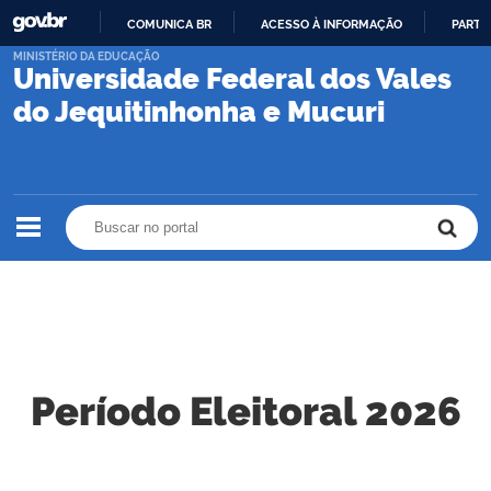
COMUNICA BR
ACESSO À INFORMAÇÃO
PARTI
IR
MINISTÉRIO DA EDUCAÇÃO
Universidade Federal dos Vales
PARA
O
do Jequitinhonha e Mucuri
CONTEÚDO
Buscar no portal
Buscar no portal
Período Eleitoral 2026