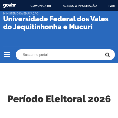
COMUNICA BR
ACESSO À INFORMAÇÃO
PARTI
IR
MINISTÉRIO DA EDUCAÇÃO
Universidade Federal dos Vales
PARA
O
do Jequitinhonha e Mucuri
CONTEÚDO
Buscar no portal
Buscar no portal
Período Eleitoral 2026