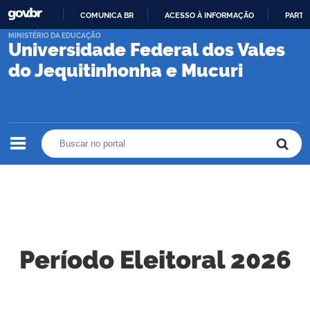
COMUNICA BR
ACESSO À INFORMAÇÃO
PARTI
IR
MINISTÉRIO DA EDUCAÇÃO
Universidade Federal dos Vales
PARA
O
do Jequitinhonha e Mucuri
CONTEÚDO
Buscar no portal
Buscar no portal
Período Eleitoral 2026