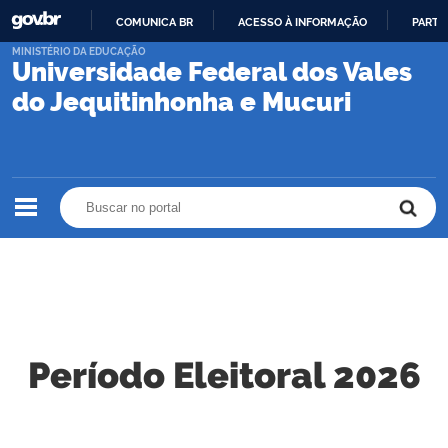
COMUNICA BR
ACESSO À INFORMAÇÃO
PARTI
IR
MINISTÉRIO DA EDUCAÇÃO
Universidade Federal dos Vales
PARA
O
do Jequitinhonha e Mucuri
CONTEÚDO
Buscar no portal
Buscar no portal
Período Eleitoral 2026