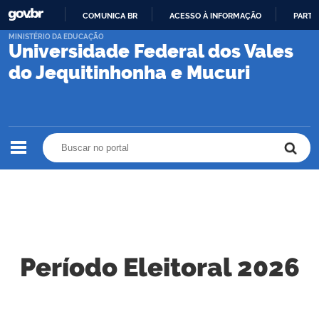
COMUNICA BR
ACESSO À INFORMAÇÃO
PARTI
IR
MINISTÉRIO DA EDUCAÇÃO
Universidade Federal dos Vales
PARA
O
do Jequitinhonha e Mucuri
CONTEÚDO
Buscar no portal
Buscar no portal
Período Eleitoral 2026