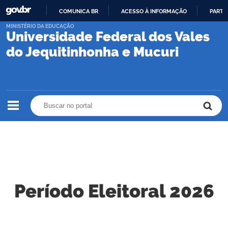
COMUNICA BR
ACESSO À INFORMAÇÃO
PARTI
IR
MINISTÉRIO DA EDUCAÇÃO
Universidade Federal dos Vales
PARA
O
do Jequitinhonha e Mucuri
CONTEÚDO
Buscar no portal
Buscar no portal
Período Eleitoral 2026