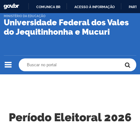
COMUNICA BR
ACESSO À INFORMAÇÃO
PARTI
IR
MINISTÉRIO DA EDUCAÇÃO
Universidade Federal dos Vales
PARA
O
do Jequitinhonha e Mucuri
CONTEÚDO
Buscar no portal
Buscar no portal
Período Eleitoral 2026