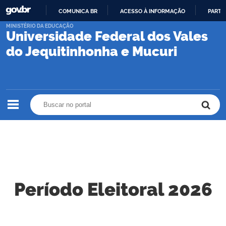
COMUNICA BR
ACESSO À INFORMAÇÃO
PARTI
IR
MINISTÉRIO DA EDUCAÇÃO
Universidade Federal dos Vales
PARA
O
do Jequitinhonha e Mucuri
CONTEÚDO
Buscar no portal
Buscar no portal
Período Eleitoral 2026