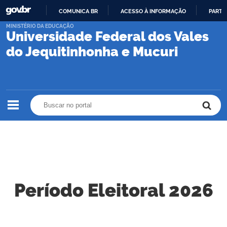
COMUNICA BR
ACESSO À INFORMAÇÃO
PARTI
IR
MINISTÉRIO DA EDUCAÇÃO
Universidade Federal dos Vales
PARA
O
do Jequitinhonha e Mucuri
CONTEÚDO
Buscar no portal
Buscar no portal
Período Eleitoral 2026