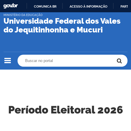
COMUNICA BR
ACESSO À INFORMAÇÃO
PARTI
IR
MINISTÉRIO DA EDUCAÇÃO
Universidade Federal dos Vales
PARA
O
do Jequitinhonha e Mucuri
CONTEÚDO
Buscar no portal
Buscar no portal
Período Eleitoral 2026