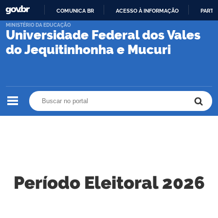
COMUNICA BR
ACESSO À INFORMAÇÃO
PARTI
IR
MINISTÉRIO DA EDUCAÇÃO
Universidade Federal dos Vales
PARA
O
do Jequitinhonha e Mucuri
CONTEÚDO
Buscar no portal
Buscar no portal
Período Eleitoral 2026