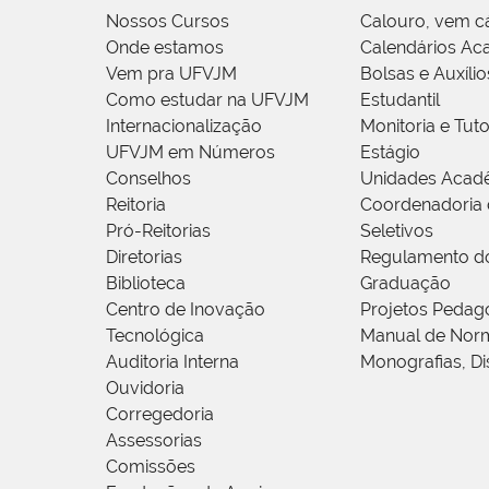
Nossos Cursos
Calouro, vem c
Onde estamos
Calendários Ac
Vem pra UFVJM
Bolsas e Auxílio
Como estudar na UFVJM
Estudantil
Internacionalização
Monitoria e Tuto
UFVJM em Números
Estágio
Conselhos
Unidades Acad
Reitoria
Coordenadoria 
Pró-Reitorias
Seletivos
Diretorias
Regulamento d
Biblioteca
Graduação
Centro de Inovação
Projetos Pedag
Tecnológica
Manual de Norm
Auditoria Interna
Monografias, Di
Ouvidoria
Corregedoria
Assessorias
Comissões