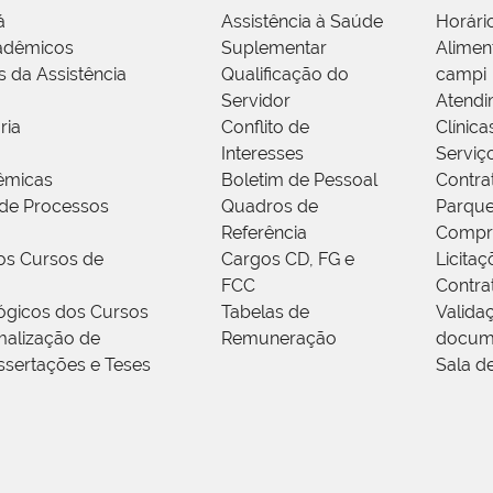
á
Assistência à Saúde
Horári
adêmicos
Suplementar
Alimen
s da Assistência
Qualificação do
campi
Servidor
Atendi
ria
Conflito de
Clínica
Interesses
Serviç
êmicas
Boletim de Pessoal
Contra
de Processos
Quadros de
Parque
Referência
Compr
os Cursos de
Cargos CD, FG e
Licitaç
FCC
Contra
ógicos dos Cursos
Tabelas de
Valida
alização de
Remuneração
docum
ssertações e Teses
Sala d