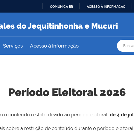
COMUNICA BR
ACESSO À INFORMAÇÃO
IR
PARA
ales do Jequitinhonha e Mucuri
O
CONTEÚDO
Busca
Busca
Serviços
Acesso à Informação
Período Eleitoral 2026
 o conteúdo restrito devido ao período eleitoral,
de 4 de ju
is sobre a restrição de conteúdo durante o período eleitoral