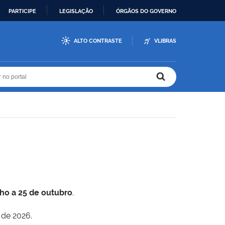
PARTICIPE
LEGISLAÇÃO
ÓRGÃOS DO GOVERNO
ALTO CONTRASTE
VLIBRAS
r no portal
r no portal
lho a 25 de outubro
.
 de 2026.