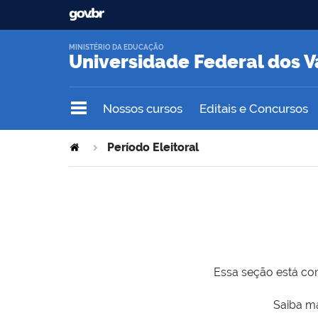
MINISTÉRIO DA EDUCAÇÃO
Universidade Federal dos V
Nossos cursos
Editais e Concursos
Período Eleitoral
Essa seção está com
Saiba ma