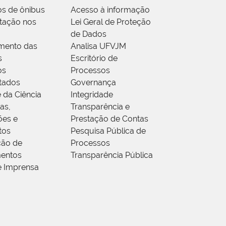
os de ônibus
Acesso à informação
tação nos
Lei Geral de Proteção
de Dados
mento das
Analisa UFVJM
s
Escritório de
os
Processos
tados
Governança
 da Ciência
Integridade
as,
Transparência e
ões e
Prestação de Contas
tos
Pesquisa Pública de
ção de
Processos
entos
Transparência Pública
e Imprensa