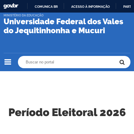
COMUNICA BR
ACESSO À INFORMAÇÃO
PARTI
IR
MINISTÉRIO DA EDUCAÇÃO
Universidade Federal dos Vales
PARA
O
do Jequitinhonha e Mucuri
CONTEÚDO
Buscar no portal
Buscar no portal
Período Eleitoral 2026