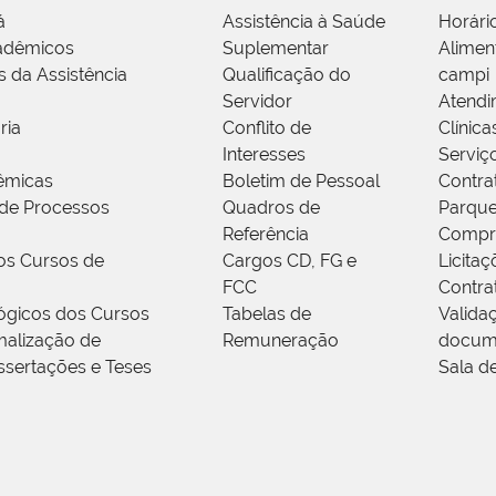
á
Assistência à Saúde
Horári
adêmicos
Suplementar
Alimen
s da Assistência
Qualificação do
campi
Servidor
Atendi
ria
Conflito de
Clínica
Interesses
Serviç
êmicas
Boletim de Pessoal
Contra
de Processos
Quadros de
Parque
Referência
Compr
os Cursos de
Cargos CD, FG e
Licitaç
FCC
Contra
ógicos dos Cursos
Tabelas de
Valida
alização de
Remuneração
docum
ssertações e Teses
Sala d