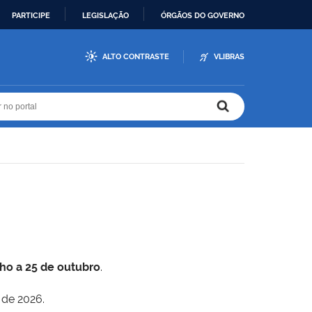
PARTICIPE
LEGISLAÇÃO
ÓRGÃOS DO GOVERNO
ALTO CONTRASTE
VLIBRAS
r no portal
r no portal
lho a 25 de outubro
.
 de 2026.