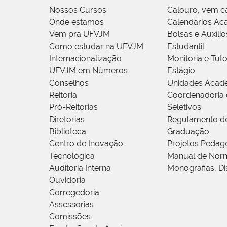
Nossos Cursos
Calouro, vem c
Onde estamos
Calendários Ac
Vem pra UFVJM
Bolsas e Auxílio
Como estudar na UFVJM
Estudantil
Internacionalização
Monitoria e Tuto
UFVJM em Números
Estágio
Conselhos
Unidades Acad
Reitoria
Coordenadoria 
Pró-Reitorias
Seletivos
Diretorias
Regulamento d
Biblioteca
Graduação
Centro de Inovação
Projetos Pedag
Tecnológica
Manual de Norm
Auditoria Interna
Monografias, Di
Ouvidoria
Corregedoria
Assessorias
Comissões