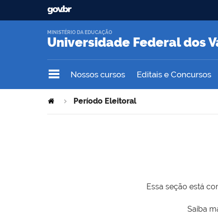
MINISTÉRIO DA EDUCAÇÃO
Universidade Federal dos V
Nossos cursos
Editais e Concursos
Período Eleitoral
Essa seção está com
Saiba ma