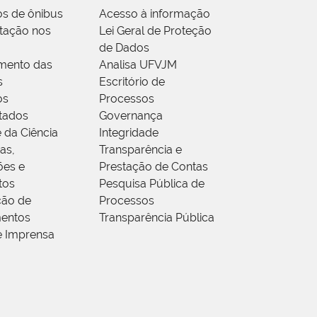
os de ônibus
Acesso à informação
tação nos
Lei Geral de Proteção
de Dados
mento das
Analisa UFVJM
s
Escritório de
os
Processos
tados
Governança
 da Ciência
Integridade
as,
Transparência e
ões e
Prestação de Contas
tos
Pesquisa Pública de
ção de
Processos
entos
Transparência Pública
e Imprensa