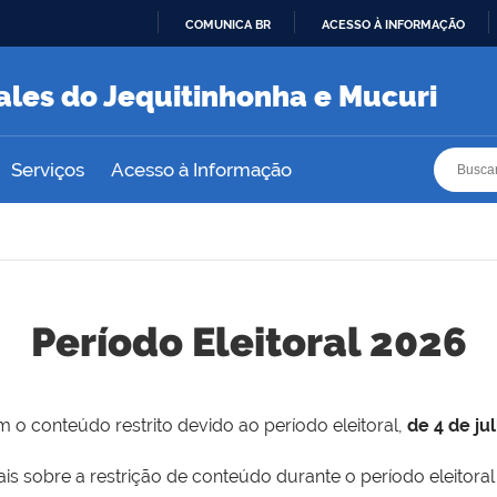
COMUNICA BR
ACESSO À INFORMAÇÃO
IR
PARA
ales do Jequitinhonha e Mucuri
O
CONTEÚDO
Busca
Busca
Serviços
Acesso à Informação
Período Eleitoral 2026
 o conteúdo restrito devido ao período eleitoral,
de 4 de ju
is sobre a restrição de conteúdo durante o período eleitoral