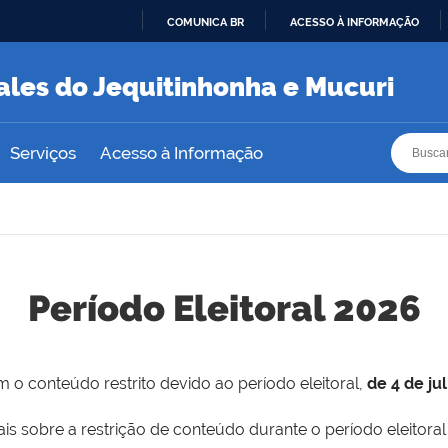
COMUNICA BR
ACESSO À INFORMAÇÃO
IR
PARA
ales do Jequitinhonha e Mucuri
O
CONTEÚDO
Busca
Busca
Serviços
Acesso à Informação
Período Eleitoral 2026
 o conteúdo restrito devido ao período eleitoral,
de 4 de ju
is sobre a restrição de conteúdo durante o período eleitoral