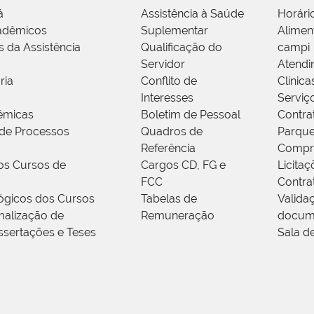
á
Assistência à Saúde
Horári
adêmicos
Suplementar
Alimen
s da Assistência
Qualificação do
campi
Servidor
Atendi
ria
Conflito de
Clínica
Interesses
Serviç
êmicas
Boletim de Pessoal
Contra
de Processos
Quadros de
Parque
Referência
Compr
os Cursos de
Cargos CD, FG e
Licitaç
FCC
Contra
ógicos dos Cursos
Tabelas de
Valida
alização de
Remuneração
docum
ssertações e Teses
Sala d