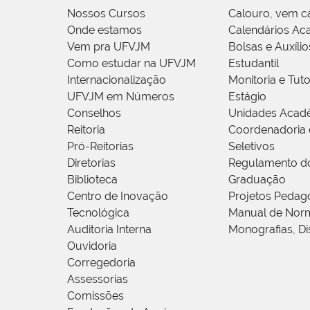
Nossos Cursos
Calouro, vem c
Onde estamos
Calendários Ac
Vem pra UFVJM
Bolsas e Auxílio
Como estudar na UFVJM
Estudantil
Internacionalização
Monitoria e Tuto
UFVJM em Números
Estágio
Conselhos
Unidades Acad
Reitoria
Coordenadoria 
Pró-Reitorias
Seletivos
Diretorias
Regulamento d
Biblioteca
Graduação
Centro de Inovação
Projetos Pedag
Tecnológica
Manual de Norm
Auditoria Interna
Monografias, Di
Ouvidoria
Corregedoria
Assessorias
Comissões