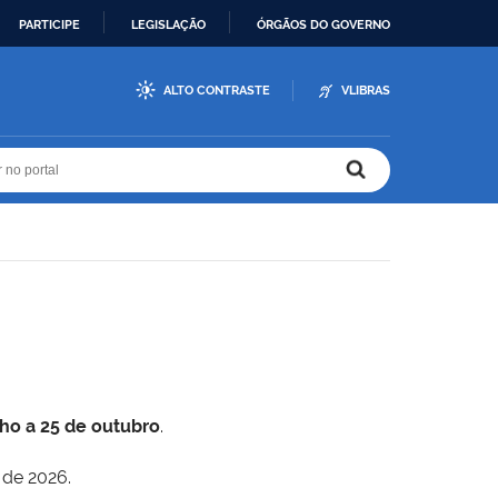
PARTICIPE
LEGISLAÇÃO
ÓRGÃOS DO GOVERNO
ALTO CONTRASTE
VLIBRAS
r no portal
r no portal
lho a 25 de outubro
.
 de 2026.