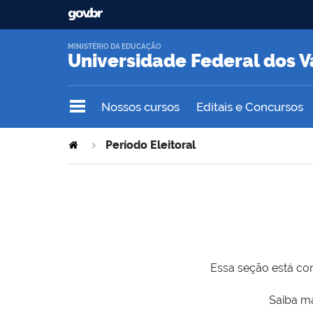
MINISTÉRIO DA EDUCAÇÃO
Universidade Federal dos V
Nossos cursos
Editais e Concursos
Período Eleitoral
Essa seção está com
Saiba ma