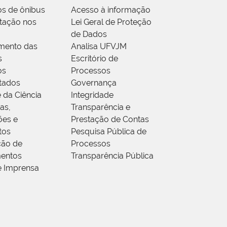
os de ônibus
Acesso à informação
tação nos
Lei Geral de Proteção
de Dados
mento das
Analisa UFVJM
s
Escritório de
os
Processos
tados
Governança
 da Ciência
Integridade
as,
Transparência e
ões e
Prestação de Contas
tos
Pesquisa Pública de
ção de
Processos
entos
Transparência Pública
e Imprensa