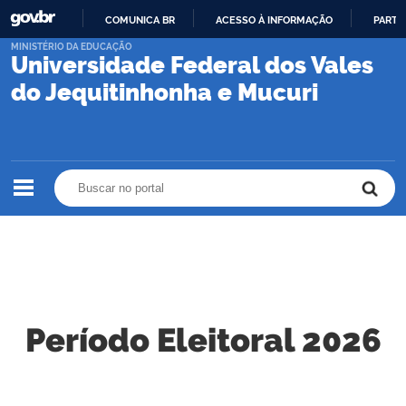
COMUNICA BR
ACESSO À INFORMAÇÃO
PARTI
IR
MINISTÉRIO DA EDUCAÇÃO
Universidade Federal dos Vales
PARA
O
do Jequitinhonha e Mucuri
CONTEÚDO
Buscar no portal
Buscar no portal
Período Eleitoral 2026