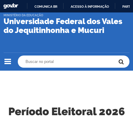
COMUNICA BR
ACESSO À INFORMAÇÃO
PARTI
IR
MINISTÉRIO DA EDUCAÇÃO
Universidade Federal dos Vales
PARA
O
do Jequitinhonha e Mucuri
CONTEÚDO
Buscar no portal
Buscar no portal
Período Eleitoral 2026