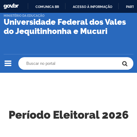
COMUNICA BR
ACESSO À INFORMAÇÃO
PARTI
IR
MINISTÉRIO DA EDUCAÇÃO
Universidade Federal dos Vales
PARA
O
do Jequitinhonha e Mucuri
CONTEÚDO
Buscar no portal
Buscar no portal
Período Eleitoral 2026