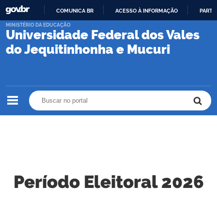
COMUNICA BR
ACESSO À INFORMAÇÃO
PARTI
IR
MINISTÉRIO DA EDUCAÇÃO
Universidade Federal dos Vales
PARA
O
do Jequitinhonha e Mucuri
CONTEÚDO
Buscar no portal
Buscar no portal
Período Eleitoral 2026