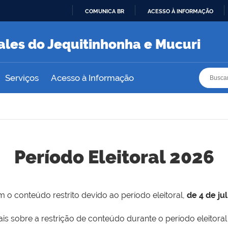
COMUNICA BR
ACESSO À INFORMAÇÃO
IR
PARA
ales do Jequitinhonha e Mucuri
O
CONTEÚDO
Busca
Busca
Serviços
Acesso à Informação
Período Eleitoral 2026
 o conteúdo restrito devido ao período eleitoral,
de 4 de ju
is sobre a restrição de conteúdo durante o período eleitoral