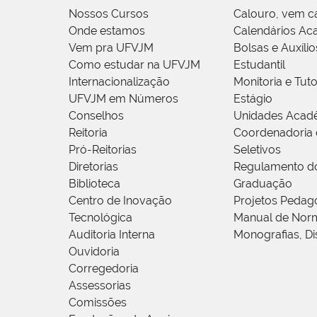
Nossos Cursos
Calouro, vem c
Onde estamos
Calendários Ac
Vem pra UFVJM
Bolsas e Auxílio
Como estudar na UFVJM
Estudantil
Internacionalização
Monitoria e Tuto
UFVJM em Números
Estágio
Conselhos
Unidades Acad
Reitoria
Coordenadoria 
Pró-Reitorias
Seletivos
Diretorias
Regulamento d
Biblioteca
Graduação
Centro de Inovação
Projetos Pedag
Tecnológica
Manual de Norm
Auditoria Interna
Monografias, Di
Ouvidoria
Corregedoria
Assessorias
Comissões