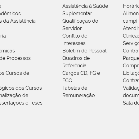
á
Assistência à Saúde
Horári
adêmicos
Suplementar
Alimen
s da Assistência
Qualificação do
campi
Servidor
Atendi
ria
Conflito de
Clínica
Interesses
Serviç
êmicas
Boletim de Pessoal
Contra
de Processos
Quadros de
Parque
Referência
Compr
os Cursos de
Cargos CD, FG e
Licitaç
FCC
Contra
ógicos dos Cursos
Tabelas de
Valida
alização de
Remuneração
docum
ssertações e Teses
Sala d