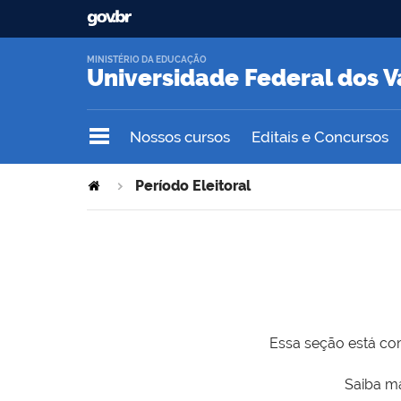
MINISTÉRIO DA EDUCAÇÃO
Universidade Federal dos V
Nossos cursos
Editais e Concursos
Período Eleitoral
Essa seção está com
Saiba ma