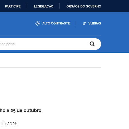
PARTICIPE
LEGISLAÇÃO
ÓRGÃOS DO GOVERNO
ALTO CONTRASTE
VLIBRAS
r no portal
r no portal
lho a 25 de outubro
.
 de 2026.