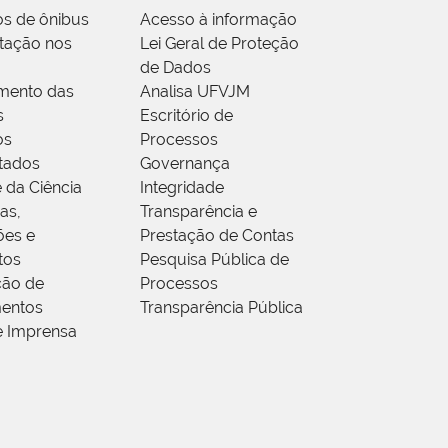
os de ônibus
Acesso à informação
tação nos
Lei Geral de Proteção
de Dados
mento das
Analisa UFVJM
s
Escritório de
os
Processos
tados
Governança
 da Ciência
Integridade
as,
Transparência e
ões e
Prestação de Contas
tos
Pesquisa Pública de
ção de
Processos
entos
Transparência Pública
e Imprensa