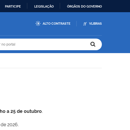
PARTICIPE
LEGISLAÇÃO
ÓRGÃOS DO GOVERNO
ALTO CONTRASTE
VLIBRAS
r no portal
r no portal
lho a 25 de outubro
.
 de 2026.