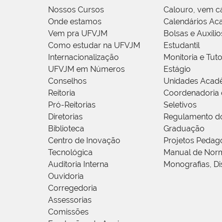
Nossos Cursos
Calouro, vem c
Onde estamos
Calendários Ac
Vem pra UFVJM
Bolsas e Auxílio
Como estudar na UFVJM
Estudantil
Internacionalização
Monitoria e Tuto
UFVJM em Números
Estágio
Conselhos
Unidades Acad
Reitoria
Coordenadoria 
Pró-Reitorias
Seletivos
Diretorias
Regulamento d
Biblioteca
Graduação
Centro de Inovação
Projetos Pedag
Tecnológica
Manual de Norm
Auditoria Interna
Monografias, Di
Ouvidoria
Corregedoria
Assessorias
Comissões