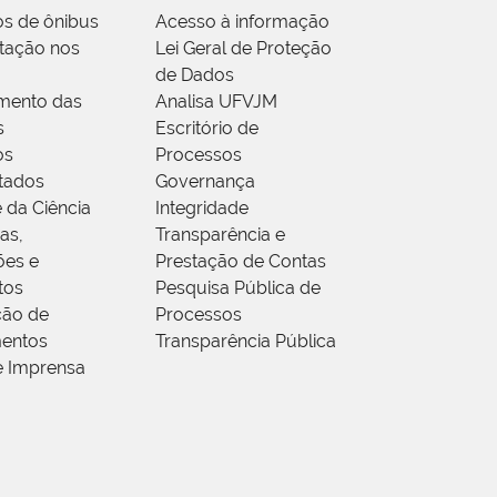
os de ônibus
Acesso à informação
tação nos
Lei Geral de Proteção
de Dados
mento das
Analisa UFVJM
s
Escritório de
os
Processos
tados
Governança
 da Ciência
Integridade
as,
Transparência e
ões e
Prestação de Contas
tos
Pesquisa Pública de
ção de
Processos
entos
Transparência Pública
e Imprensa