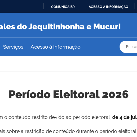
COMUNICA BR
ACESSO À INFORMAÇÃO
IR
PARA
ales do Jequitinhonha e Mucuri
O
CONTEÚDO
Busca
Busca
Serviços
Acesso à Informação
Período Eleitoral 2026
 o conteúdo restrito devido ao período eleitoral,
de 4 de ju
is sobre a restrição de conteúdo durante o período eleitoral