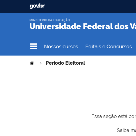
MINISTÉRIO DA EDUCAÇÃO
Universidade Federal dos V
Nossos cursos
Editais e Concursos
Período Eleitoral
Essa seção está com
Saiba ma