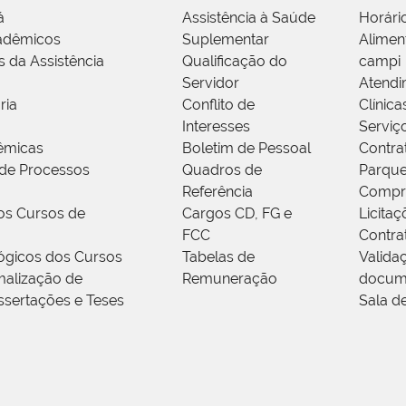
á
Assistência à Saúde
Horári
adêmicos
Suplementar
Alimen
s da Assistência
Qualificação do
campi
Servidor
Atendi
ria
Conflito de
Clínica
Interesses
Serviç
êmicas
Boletim de Pessoal
Contra
de Processos
Quadros de
Parque
Referência
Compr
os Cursos de
Cargos CD, FG e
Licitaç
FCC
Contra
ógicos dos Cursos
Tabelas de
Valida
alização de
Remuneração
docum
ssertações e Teses
Sala d