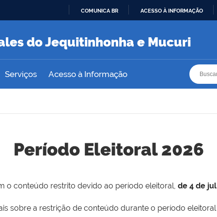
COMUNICA BR
ACESSO À INFORMAÇÃO
IR
PARA
ales do Jequitinhonha e Mucuri
O
CONTEÚDO
Busca
Busca
Serviços
Acesso à Informação
Período Eleitoral 2026
 o conteúdo restrito devido ao período eleitoral,
de 4 de ju
is sobre a restrição de conteúdo durante o período eleitoral