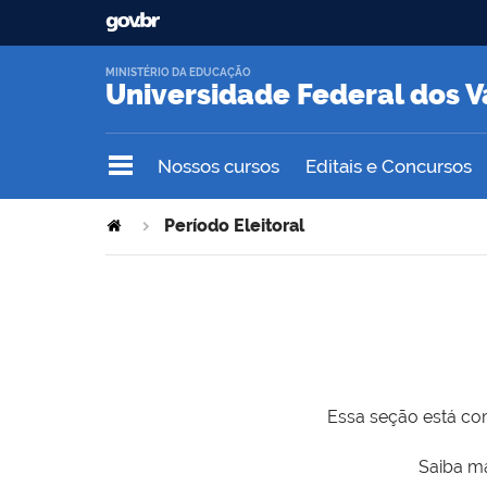
MINISTÉRIO DA EDUCAÇÃO
Universidade Federal dos V
Nossos cursos
Editais e Concursos
Período Eleitoral
Essa seção está com
Saiba ma