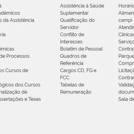
á
Assistência à Saúde
Horári
adêmicos
Suplementar
Alimen
s da Assistência
Qualificação do
campi
Servidor
Atendi
ria
Conflito de
Clínica
Interesses
Serviç
êmicas
Boletim de Pessoal
Contra
de Processos
Quadros de
Parque
Referência
Compr
os Cursos de
Cargos CD, FG e
Licitaç
FCC
Contra
ógicos dos Cursos
Tabelas de
Valida
alização de
Remuneração
docum
ssertações e Teses
Sala d