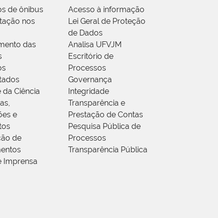
os de ônibus
Acesso à informação
tação nos
Lei Geral de Proteção
de Dados
mento das
Analisa UFVJM
s
Escritório de
os
Processos
tados
Governança
 da Ciência
Integridade
as,
Transparência e
ões e
Prestação de Contas
tos
Pesquisa Pública de
ção de
Processos
entos
Transparência Pública
e Imprensa