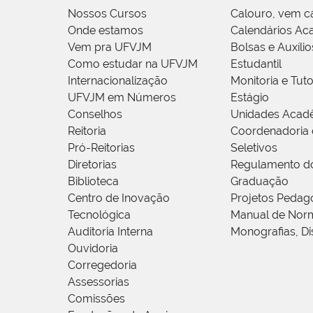
Nossos Cursos
Calouro, vem c
Onde estamos
Calendários Ac
Vem pra UFVJM
Bolsas e Auxílio
Como estudar na UFVJM
Estudantil
Internacionalização
Monitoria e Tuto
UFVJM em Números
Estágio
Conselhos
Unidades Acad
Reitoria
Coordenadoria 
Pró-Reitorias
Seletivos
Diretorias
Regulamento d
Biblioteca
Graduação
Centro de Inovação
Projetos Pedag
Tecnológica
Manual de Norm
Auditoria Interna
Monografias, Di
Ouvidoria
Corregedoria
Assessorias
Comissões