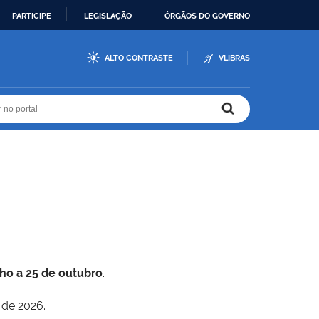
PARTICIPE
LEGISLAÇÃO
ÓRGÃOS DO GOVERNO
ALTO CONTRASTE
VLIBRAS
r no portal
r no portal
lho a 25 de outubro
.
 de 2026.