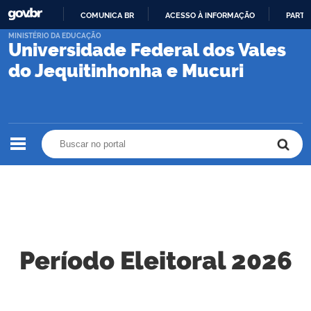
COMUNICA BR
ACESSO À INFORMAÇÃO
PARTI
IR
MINISTÉRIO DA EDUCAÇÃO
Universidade Federal dos Vales
PARA
O
do Jequitinhonha e Mucuri
CONTEÚDO
Buscar no portal
Buscar no portal
Período Eleitoral 2026