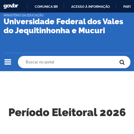
COMUNICA BR
ACESSO À INFORMAÇÃO
PARTI
IR
MINISTÉRIO DA EDUCAÇÃO
Universidade Federal dos Vales
PARA
O
do Jequitinhonha e Mucuri
CONTEÚDO
Buscar no portal
Buscar no portal
Período Eleitoral 2026