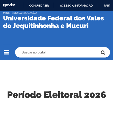
COMUNICA BR
ACESSO À INFORMAÇÃO
PARTI
IR
MINISTÉRIO DA EDUCAÇÃO
Universidade Federal dos Vales
PARA
O
do Jequitinhonha e Mucuri
CONTEÚDO
Buscar no portal
Buscar no portal
Período Eleitoral 2026