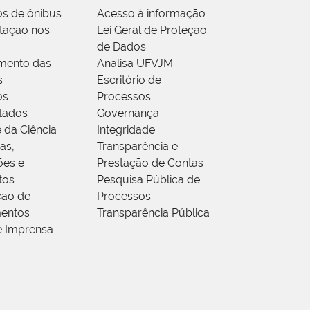
os de ônibus
Acesso à informação
tação nos
Lei Geral de Proteção
de Dados
mento das
Analisa UFVJM
s
Escritório de
os
Processos
tados
Governança
 da Ciência
Integridade
as,
Transparência e
ões e
Prestação de Contas
tos
Pesquisa Pública de
ção de
Processos
entos
Transparência Pública
e Imprensa