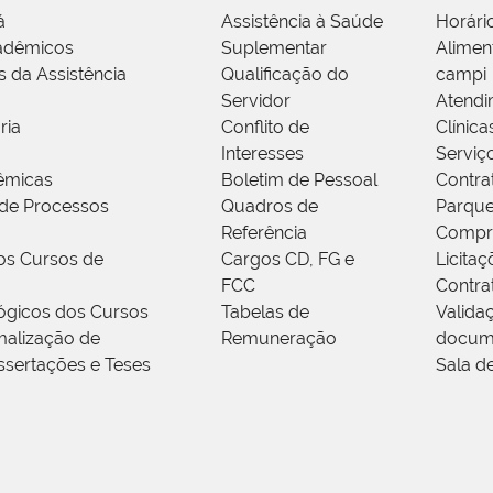
á
Assistência à Saúde
Horári
adêmicos
Suplementar
Alimen
s da Assistência
Qualificação do
campi
Servidor
Atendi
ria
Conflito de
Clínica
Interesses
Serviç
êmicas
Boletim de Pessoal
Contra
de Processos
Quadros de
Parque
Referência
Compr
os Cursos de
Cargos CD, FG e
Licitaç
FCC
Contra
ógicos dos Cursos
Tabelas de
Valida
alização de
Remuneração
docum
ssertações e Teses
Sala d