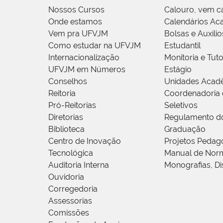
Nossos Cursos
Calouro, vem c
Onde estamos
Calendários Ac
Vem pra UFVJM
Bolsas e Auxílio
Como estudar na UFVJM
Estudantil
Internacionalização
Monitoria e Tuto
UFVJM em Números
Estágio
Conselhos
Unidades Acad
Reitoria
Coordenadoria 
Pró-Reitorias
Seletivos
Diretorias
Regulamento d
Biblioteca
Graduação
Centro de Inovação
Projetos Pedag
Tecnológica
Manual de Norm
Auditoria Interna
Monografias, Di
Ouvidoria
Corregedoria
Assessorias
Comissões