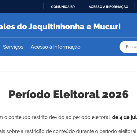
COMUNICA BR
ACESSO À INFORMAÇÃO
IR
PARA
ales do Jequitinhonha e Mucuri
O
CONTEÚDO
Busca
Busca
Serviços
Acesso à Informação
Período Eleitoral 2026
 o conteúdo restrito devido ao período eleitoral,
de 4 de ju
is sobre a restrição de conteúdo durante o período eleitoral