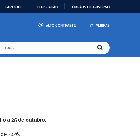
PARTICIPE
LEGISLAÇÃO
ÓRGÃOS DO GOVERNO
ALTO CONTRASTE
VLIBRAS
r no portal
r no portal
lho a 25 de outubro
.
 de 2026.