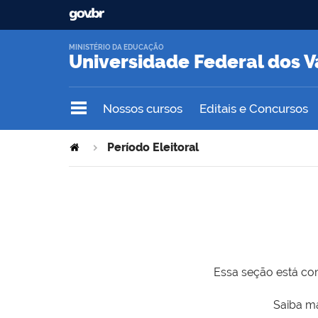
MINISTÉRIO DA EDUCAÇÃO
Universidade Federal dos V
Nossos cursos
Editais e Concursos
Período Eleitoral
Essa seção está com
Saiba ma