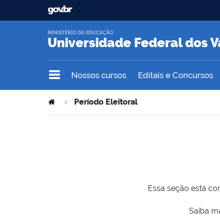
MINISTÉRIO DA EDUCAÇÃO
Universidade Federal dos V
Nossos cursos
Editais e Concursos
Período Eleitoral
Essa seção está com
Saiba ma