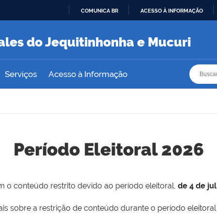
COMUNICA BR
ACESSO À INFORMAÇÃO
IR
PARA
ales do Jequitinhonha e Mucuri
O
CONTEÚDO
Busca
Busca
Serviços
Acesso à Informação
Período Eleitoral 2026
 o conteúdo restrito devido ao período eleitoral,
de 4 de ju
is sobre a restrição de conteúdo durante o período eleitoral