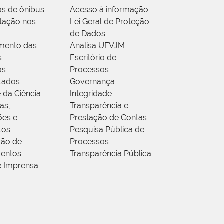
os de ônibus
Acesso à informação
tação nos
Lei Geral de Proteção
de Dados
mento das
Analisa UFVJM
s
Escritório de
os
Processos
tados
Governança
 da Ciência
Integridade
as,
Transparência e
ões e
Prestação de Contas
tos
Pesquisa Pública de
ção de
Processos
entos
Transparência Pública
e Imprensa