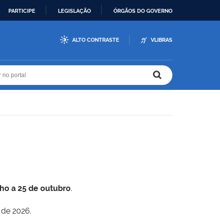
PARTICIPE
LEGISLAÇÃO
ÓRGÃOS DO GOVERNO
ALTO CONTRASTE
VLIBRAS
r no portal
r no portal
lho a 25 de outubro
.
 de 2026.