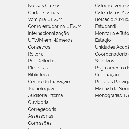
Nossos Cursos
Calouro, vem c
Onde estamos
Calendários Ac
Vem pra UFVJM
Bolsas e Auxílio
Como estudar na UFVJM
Estudantil
Internacionalização
Monitoria e Tuto
UFVJM em Números
Estágio
Conselhos
Unidades Acad
Reitoria
Coordenadoria 
Pró-Reitorias
Seletivos
Diretorias
Regulamento d
Biblioteca
Graduação
Centro de Inovação
Projetos Pedag
Tecnológica
Manual de Norm
Auditoria Interna
Monografias, Di
Ouvidoria
Corregedoria
Assessorias
Comissões