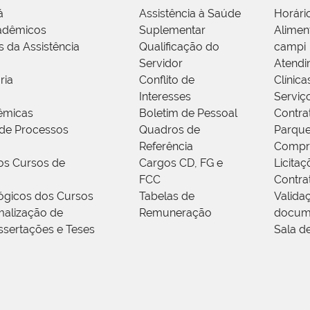
á
Assistência à Saúde
Horári
adêmicos
Suplementar
Alimen
s da Assistência
Qualificação do
campi
Servidor
Atendi
ria
Conflito de
Clínica
Interesses
Serviç
êmicas
Boletim de Pessoal
Contra
de Processos
Quadros de
Parque
Referência
Compr
os Cursos de
Cargos CD, FG e
Licitaç
FCC
Contra
ógicos dos Cursos
Tabelas de
Valida
alização de
Remuneração
docum
ssertações e Teses
Sala d