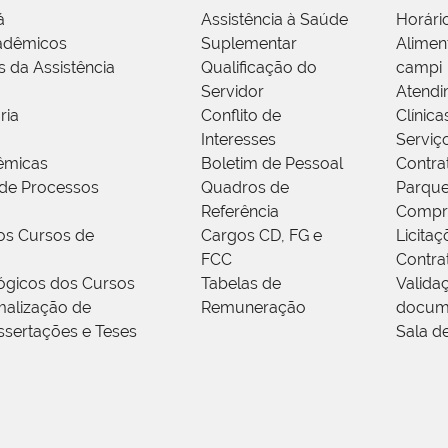
á
Assistência à Saúde
Horári
adêmicos
Suplementar
Alimen
s da Assistência
Qualificação do
campi
Servidor
Atendi
ria
Conflito de
Clínica
Interesses
Serviç
êmicas
Boletim de Pessoal
Contra
de Processos
Quadros de
Parque
Referência
Compr
os Cursos de
Cargos CD, FG e
Licitaç
FCC
Contra
ógicos dos Cursos
Tabelas de
Valida
alização de
Remuneração
docum
ssertações e Teses
Sala d