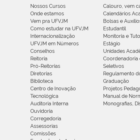
Nossos Cursos
Calouro, vem c
Onde estamos
Calendários Ac
Vem pra UFVJM
Bolsas e Auxílio
Como estudar na UFVJM
Estudantil
Internacionalização
Monitoria e Tuto
UFVJM em Números
Estágio
Conselhos
Unidades Acad
Reitoria
Coordenadoria 
Pró-Reitorias
Seletivos
Diretorias
Regulamento d
Biblioteca
Graduação
Centro de Inovação
Projetos Pedag
Tecnológica
Manual de Norm
Auditoria Interna
Monografias, Di
Ouvidoria
Corregedoria
Assessorias
Comissões