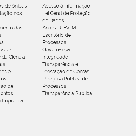
os de ônibus
Acesso à informação
tação nos
Lei Geral de Proteção
de Dados
mento das
Analisa UFVJM
s
Escritório de
os
Processos
tados
Governança
 da Ciência
Integridade
as,
Transparência e
ões e
Prestação de Contas
tos
Pesquisa Pública de
ção de
Processos
entos
Transparência Pública
e Imprensa