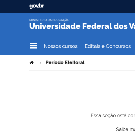
MINISTÉRIO DA EDUCAÇÃO
Universidade Federal dos V
Nossos cursos
Editais e Concursos
Período Eleitoral
Essa seção está com
Saiba ma