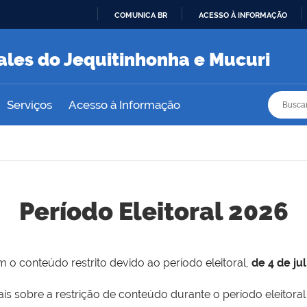
COMUNICA BR
ACESSO À INFORMAÇÃO
IR
PARA
ales do Jequitinhonha e Mucuri
O
CONTEÚDO
Busca
Busca
Serviços
Acesso à Informação
Período Eleitoral 2026
 o conteúdo restrito devido ao período eleitoral,
de 4 de ju
is sobre a restrição de conteúdo durante o período eleitoral