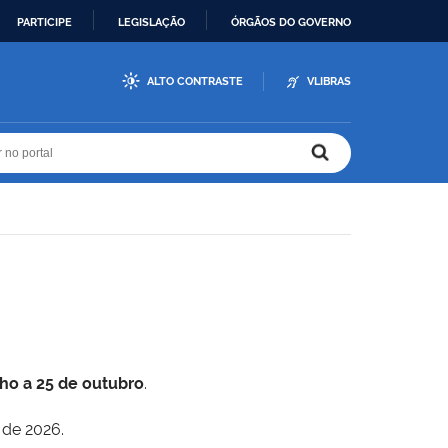
PARTICIPE
LEGISLAÇÃO
ÓRGÃOS DO GOVERNO
ALTO CONTRASTE
VLIBRAS
r no portal
r no portal
lho a 25 de outubro
.
 de 2026.