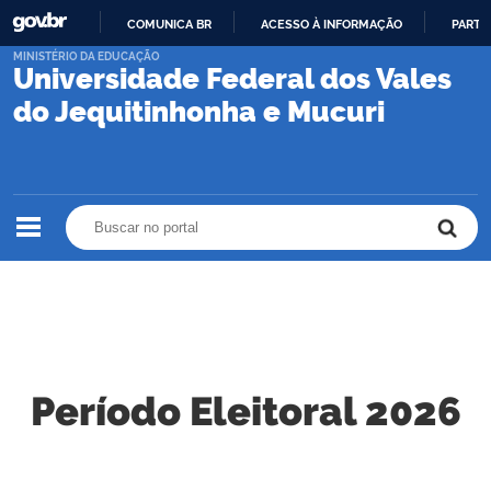
COMUNICA BR
ACESSO À INFORMAÇÃO
PARTI
IR
MINISTÉRIO DA EDUCAÇÃO
Universidade Federal dos Vales
PARA
O
do Jequitinhonha e Mucuri
CONTEÚDO
Buscar no portal
Buscar no portal
Período Eleitoral 2026