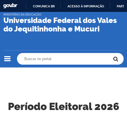
COMUNICA BR
ACESSO À INFORMAÇÃO
PARTI
IR
MINISTÉRIO DA EDUCAÇÃO
Universidade Federal dos Vales
PARA
O
do Jequitinhonha e Mucuri
CONTEÚDO
Buscar no portal
Buscar no portal
Período Eleitoral 2026