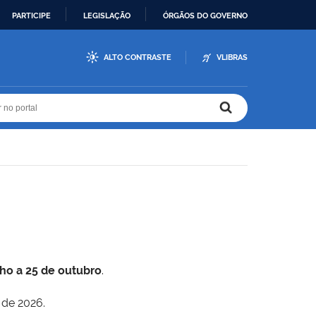
PARTICIPE
LEGISLAÇÃO
ÓRGÃOS DO GOVERNO
ALTO CONTRASTE
VLIBRAS
r no portal
r no portal
lho a 25 de outubro
.
 de 2026.