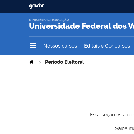
MINISTÉRIO DA EDUCAÇÃO
Universidade Federal dos V
Nossos cursos
Editais e Concursos
Período Eleitoral
Essa seção está com
Saiba ma