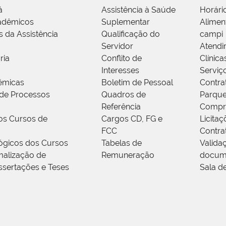
á
Assistência à Saúde
Horári
adêmicos
Suplementar
Alimen
s da Assistência
Qualificação do
campi
Servidor
Atendi
ria
Conflito de
Clínica
Interesses
Serviç
êmicas
Boletim de Pessoal
Contra
de Processos
Quadros de
Parque
Referência
Compr
os Cursos de
Cargos CD, FG e
Licitaç
FCC
Contra
ógicos dos Cursos
Tabelas de
Valida
alização de
Remuneração
docum
ssertações e Teses
Sala d