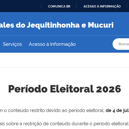
COMUNICA BR
ACESSO À INFORMAÇÃO
IR
PARA
ales do Jequitinhonha e Mucuri
O
CONTEÚDO
Busca
Busca
Serviços
Acesso à Informação
Período Eleitoral 2026
 o conteúdo restrito devido ao período eleitoral,
de 4 de ju
is sobre a restrição de conteúdo durante o período eleitoral