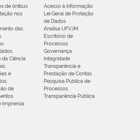
os de ônibus
Acesso à informação
tação nos
Lei Geral de Proteção
de Dados
mento das
Analisa UFVJM
s
Escritório de
os
Processos
tados
Governança
 da Ciência
Integridade
as,
Transparência e
ões e
Prestação de Contas
tos
Pesquisa Pública de
ção de
Processos
entos
Transparência Pública
e Imprensa