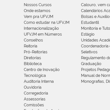
Nossos Cursos
Calouro, vem c
Onde estamos
Calendários Ac
Vem pra UFVJM
Bolsas e Auxílio
Como estudar na UFVJM
Estudantil
Internacionalização
Monitoria e Tuto
UFVJM em Números
Estágio
Conselhos
Unidades Acad
Reitoria
Coordenadoria 
Pró-Reitorias
Seletivos
Diretorias
Regulamento d
Biblioteca
Graduação
Centro de Inovação
Projetos Pedag
Tecnológica
Manual de Norm
Auditoria Interna
Monografias, Di
Ouvidoria
Corregedoria
Assessorias
Comissões