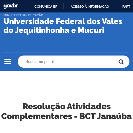
COMUNICA BR
ACESSO À INFORMAÇÃO
PARTI
IR
MINISTÉRIO DA EDUCAÇÃO
Universidade Federal dos Vales
PARA
O
do Jequitinhonha e Mucuri
CONTEÚDO
Buscar no portal
Buscar no portal
Resolução Atividades
Complementares - BCT Janaúba