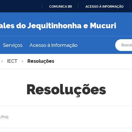
COMUNICA BR
ACESSO À INFORMAÇÃO
IR
PARA
ales do Jequitinhonha e Mucuri
O
CONTEÚDO
Busca
Busca
Serviços
Acesso à Informação
IECT
Resoluções
Resoluções
17h05