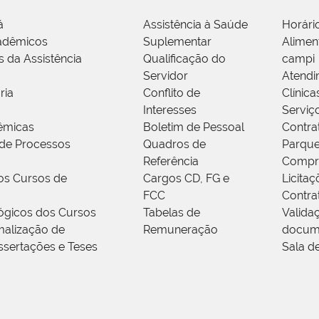
á
Assistência à Saúde
Horári
adêmicos
Suplementar
Alimen
s da Assistência
Qualificação do
campi
Servidor
Atendi
ria
Conflito de
Clínica
Interesses
Serviç
êmicas
Boletim de Pessoal
Contra
de Processos
Quadros de
Parque
Referência
Compr
os Cursos de
Cargos CD, FG e
Licitaç
FCC
Contra
ógicos dos Cursos
Tabelas de
Valida
alização de
Remuneração
docum
ssertações e Teses
Sala d