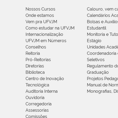
Nossos Cursos
Calouro, vem c
Onde estamos
Calendários Ac
Vem pra UFVJM
Bolsas e Auxílio
Como estudar na UFVJM
Estudantil
Internacionalização
Monitoria e Tuto
UFVJM em Números
Estágio
Conselhos
Unidades Acad
Reitoria
Coordenadoria 
Pró-Reitorias
Seletivos
Diretorias
Regulamento d
Biblioteca
Graduação
Centro de Inovação
Projetos Pedag
Tecnológica
Manual de Norm
Auditoria Interna
Monografias, Di
Ouvidoria
Corregedoria
Assessorias
Comissões