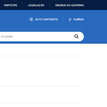
PARTICIPE
LEGISLAÇÃO
ÓRGÃOS DO GOVERNO
ALTO CONTRASTE
VLIBRAS
r no portal
r no portal