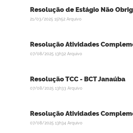
Resolução de Estágio Não Obrig
publicado
21/03/2025
15h52
Arquivo
Resolução Atividades Compleme
publicado
07/08/2025
13h32
Arquivo
Resolução TCC - BCT Janaúba
publicado
07/08/2025
13h33
Arquivo
Resolução Atividades Complemen
publicado
07/08/2025
13h34
Arquivo