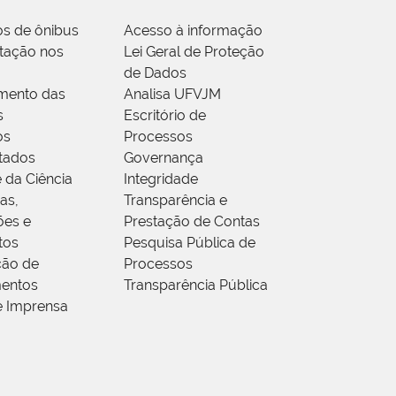
os de ônibus
Acesso à informação
tação nos
Lei Geral de Proteção
de Dados
mento das
Analisa UFVJM
s
Escritório de
os
Processos
tados
Governança
 da Ciência
Integridade
as,
Transparência e
ões e
Prestação de Contas
tos
Pesquisa Pública de
ção de
Processos
entos
Transparência Pública
e Imprensa