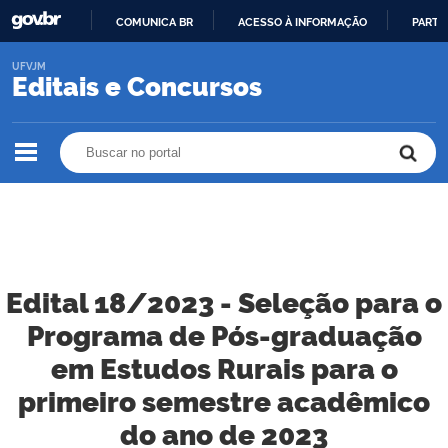
COMUNICA BR
ACESSO À INFORMAÇÃO
PARTI
IR
UFVJM
PARA
Editais e Concursos
O
CONTEÚDO
Buscar no portal
Buscar no portal
Edital 18/2023 - Seleção para o
Programa de Pós-graduação
em Estudos Rurais para o
primeiro semestre acadêmico
do ano de 2023