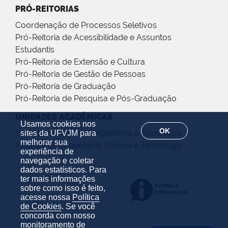
PRÓ-REITORIAS
Coordenação de Processos Seletivos
Pró-Reitoria de Acessibilidade e Assuntos
Estudantis
Pró-Reitoria de Extensão e Cultura
Pró-Reitoria de Gestão de Pessoas
Pró-Reitoria de Graduação
Pró-Reitoria de Pesquisa e Pós-Graduação
UNIDADES ACADÊMICAS
Usamos cookies nos
OK
Instituto de Ciência, Engenharia e Tecnologia
sites da UFVJM para
melhorar sua
Instituto de Engenharia, Ciência e Tecnologia
experiência de
navegação e coletar
dados estatísticos. Para
ter mais informações
sobre como isso é feito,
acesse nossa
Política
de Cookies
. Se você
concorda com nosso
monitoramento de