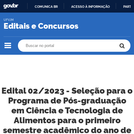
COMUNICA BR
ACESSO À INFORMAÇÃO
PARTI
IR
UFVJM
PARA
Editais e Concursos
O
CONTEÚDO
Buscar no portal
Buscar no portal
Edital 02/2023 - Seleção para o
Programa de Pós-graduação
em Ciência e Tecnologia de
Alimentos para o primeiro
semestre acadêmico do ano de