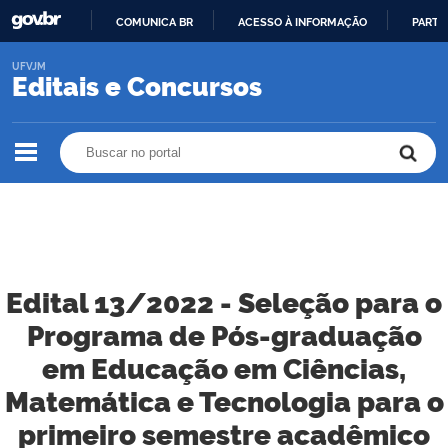
COMUNICA BR
ACESSO À INFORMAÇÃO
PARTI
IR
UFVJM
PARA
Editais e Concursos
O
CONTEÚDO
Buscar no portal
Buscar no portal
Edital 13/2022 - Seleção para o
Programa de Pós-graduação
em Educação em Ciências,
Matemática e Tecnologia para o
primeiro semestre acadêmico