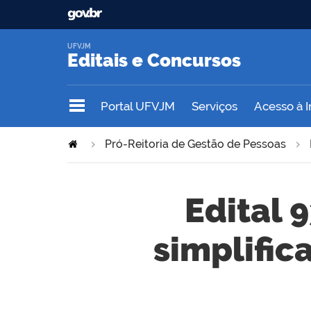
UFVJM
Editais e Concursos
Portal UFVJM
Serviços
Acesso à 
Pró-Reitoria de Gestão de Pessoas
Edital 
simplific