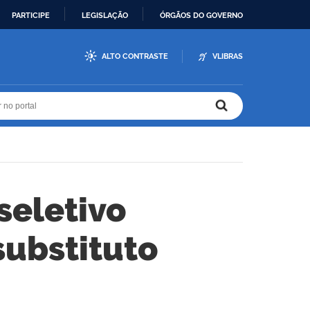
PARTICIPE
LEGISLAÇÃO
ÓRGÃOS DO GOVERNO
ALTO CONTRASTE
VLIBRAS
r no portal
r no portal
seletivo
substituto