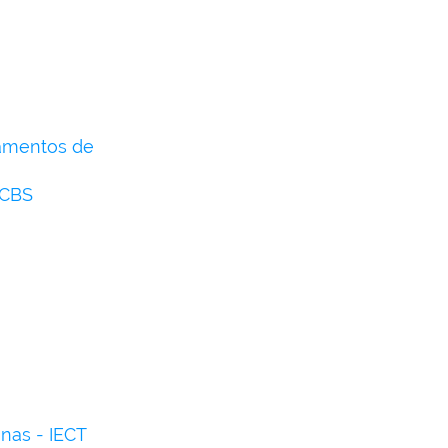
damentos de
FCBS
nas - IECT