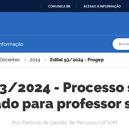
COMUNICA BR
ACESSO À INFORMAÇÃO
IR
PARA
O
CONTEÚDO
Busca
Busca
Informação
Docentes
2024
Edital 93/2024 - Progep
93/2024 - Processo 
ado para professor 
Pró-Reitoria de Gestão de Pessoas/UFVJM