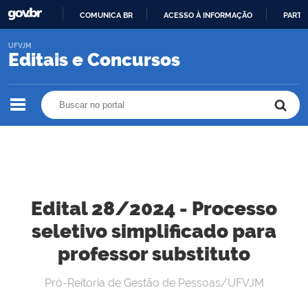
COMUNICA BR
ACESSO À INFORMAÇÃO
PARTI
IR
UFVJM
PARA
Editais e Concursos
O
CONTEÚDO
Buscar no portal
Buscar no portal
Edital 28/2024 - Processo
seletivo simplificado para
professor substituto
Pró-Reitoria de Gestão de Pessoas/UFVJM