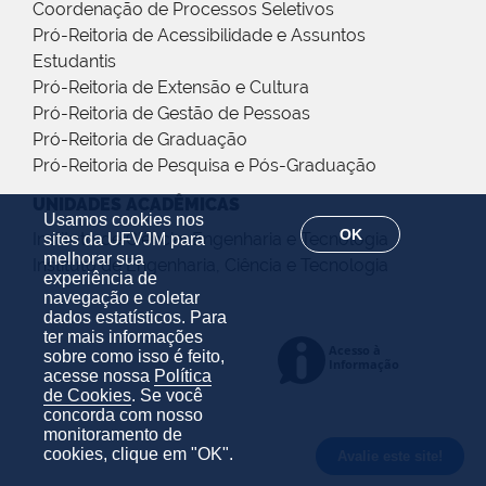
Coordenação de Processos Seletivos
Pró-Reitoria de Acessibilidade e Assuntos
Estudantis
Pró-Reitoria de Extensão e Cultura
Pró-Reitoria de Gestão de Pessoas
Pró-Reitoria de Graduação
Pró-Reitoria de Pesquisa e Pós-Graduação
UNIDADES ACADÊMICAS
Usamos cookies nos
OK
Instituto de Ciência, Engenharia e Tecnologia
sites da UFVJM para
melhorar sua
Instituto de Engenharia, Ciência e Tecnologia
experiência de
navegação e coletar
dados estatísticos. Para
ter mais informações
sobre como isso é feito,
acesse nossa
Política
de Cookies
. Se você
concorda com nosso
monitoramento de
cookies, clique em "OK".
Avalie este site!