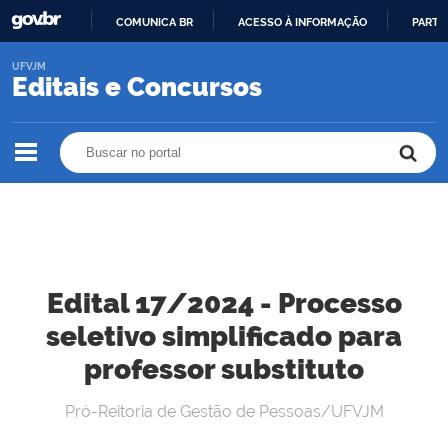
COMUNICA BR
ACESSO À INFORMAÇÃO
PARTI
IR
UFVJM
PARA
Editais e Concursos
O
CONTEÚDO
Buscar no portal
Buscar no portal
Edital 17/2024 - Processo
seletivo simplificado para
professor substituto
Pró-Reitoria de Gestão de Pessoas/UFVJM