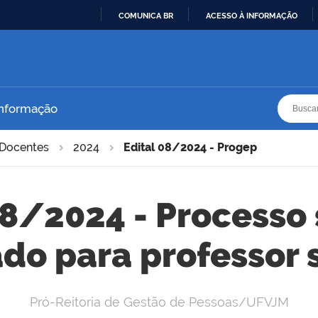
COMUNICA BR
ACESSO À INFORMAÇÃO
IR
PARA
O
CONTEÚDO
Busca
Busca
Informação
Docentes
2024
Edital 08/2024 - Progep
08/2024 - Processo 
ado para professor 
Pró-Reitoria de Gestão de Pessoas/UFVJM