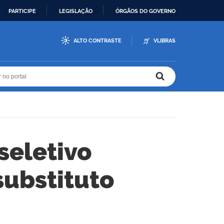
PARTICIPE
LEGISLAÇÃO
ÓRGÃOS DO GOVERNO
ALTO CONTRASTE
VLIBRAS
r no portal
r no portal
seletivo
substituto