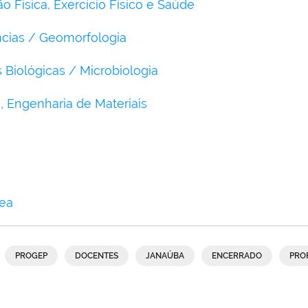
o Física, Exercício Físico e Saúde
ncias / Geomorfologia
s Biológicas / Microbiologia
a, Engenharia de Materiais
rea
PROGEP
DOCENTES
JANAÚBA
ENCERRADO
PRO